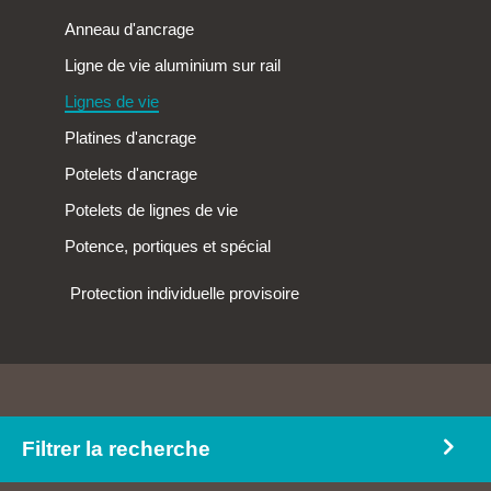
Mousquetons
Kits
Anneau d'ancrage
Protection de la tête
Marche pied
Ligne de vie aluminium sur rail
Passage de shed
Lignes de vie
Passerelle de circulation
Platines d'ancrage
Protection de lanterneau
Potelets d'ancrage
Potelets de lignes de vie
Potence, portiques et spécial
Protection individuelle provisoire
Filtrer la recherche