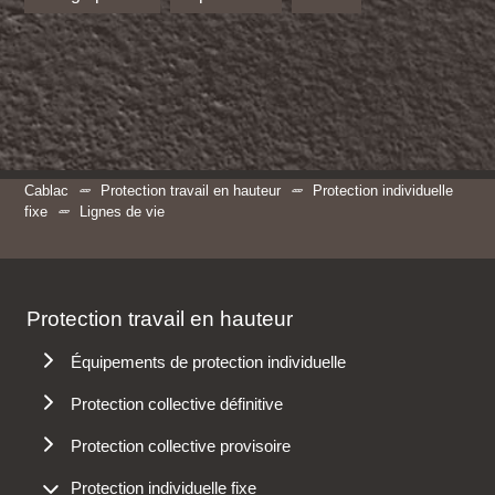
Cablac
Protection travail en hauteur
Protection individuelle
fixe
Lignes de vie
Protection travail en hauteur
Équipements de protection individuelle
Antichutes
Protection collective définitive
Harnais
Échelle à crinoline
Protection collective provisoire
Longes
Garde-corps
Protections périphériques
Protection individuelle fixe