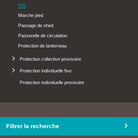
Mousquetons
Kits
Protection de la tête
Marche pied
Passage de shed
Passerelle de circulation
Protection de lanterneau
Protection collective provisoire
Protections périphériques
Protection individuelle fixe
Anneau d'ancrage
Protection individuelle provisoire
Ligne de vie aluminium sur rail
Lignes de vie
Platines d'ancrage
Potelets d'ancrage
Filtrer la recherche
Potelets de lignes de vie