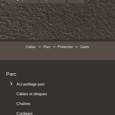
Cablac
Parc
Protection
Gants
Parc
Accastillage parc
Anneaux
Câbles et élingues
Capots thermo
Anneaux de fixation
Chaînes
Connecteurs
Anneaux de levage
Cordages