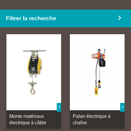
Levage poutres et poutrelles
Treuils électriques
Manutention par engin
Treuils hydrauliques
Filtrer la recherche
Treuils manuels
Monte matériaux
Palan électrique à
électrique à câble
chaîne