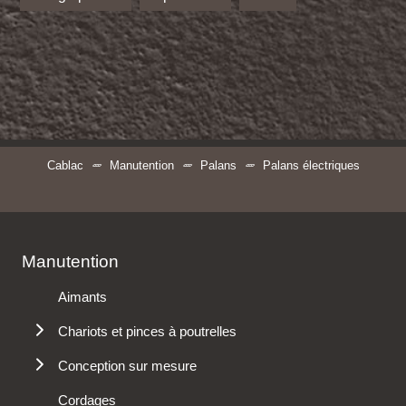
Cablac
Manutention
Palans
Palans électriques
Manutention
Aimants
Chariots et pinces à poutrelles
Chariots porte palan
Conception sur mesure
Griffe à poutrelle
Cé de levage
Cordages