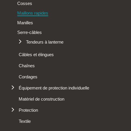
Cosses
Maillons rapides
Manilles
Serre-câbles
Tendeurs à lanterne
Haute résistance dédiés au levage
Câbles et élingues
Tendeurs d'arrimage
Chaînes
Cordages
Équipement de protection individuelle
Bloqueur
Matériel de construction
Descendeur
Protection
Harnais
Gants
Textile
Longes
Baudrier
Matelas