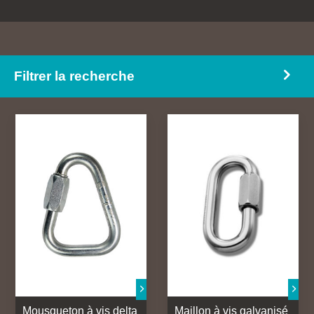
Mousquetons
Harnais intégral
Poulies
Sauvetage
Filtrer la recherche
Mousqueton à vis delta
Maillon à vis galvanisé