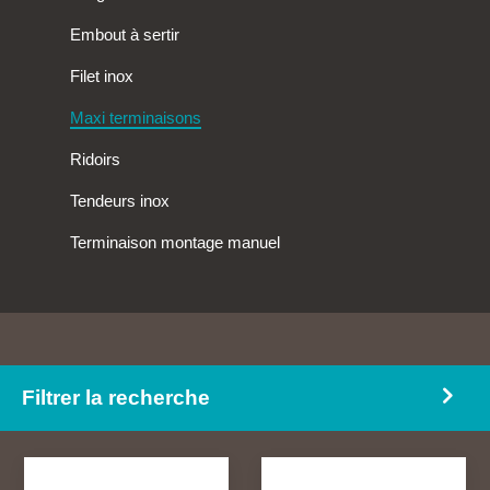
Terminaison simple filetée
Élingues câble inox
Embout à sertir
Élingues chaîne inox
Filet inox
Maxi terminaisons
Ridoirs
Tendeurs inox
Terminaison montage manuel
Filtrer la recherche