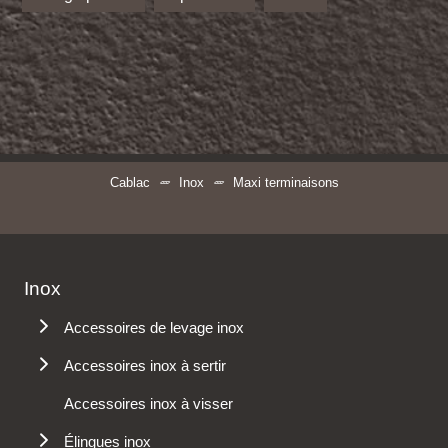
Cablac
Inox
Maxi terminaisons
Inox
Accessoires de levage inox
Accessoires pour élingues inox
Accessoires inox à sertir
Autres accessoires inox
Terminaison à chape
Accessoires inox à visser
Terminaison à œil
Élingues inox