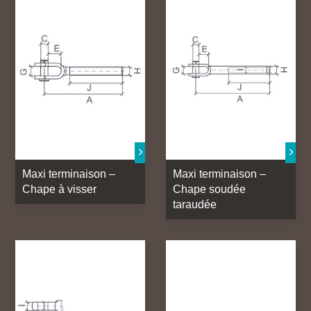
Maxi terminaison –
Maxi terminaison –
Chape à visser
Chape soudée
taraudée