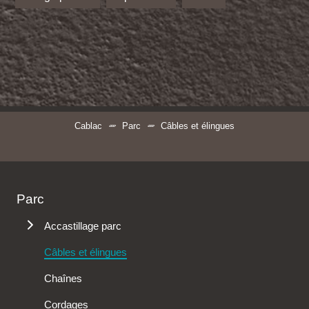
Cablac
Parc
Câbles et élingues
Parc
Accastillage parc
Anneaux
Câbles et élingues
Capots thermo
Anneaux de fixation
Chaînes
Connecteurs
Anneaux de levage
Cordages