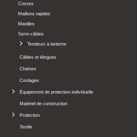
Cosses
Maillons rapides
Manilles
Serre-câbles
Tendeurs à lanterne
Haute résistance dédiés au levage
Câbles et élingues
Tendeurs d'arrimage
Chaînes
Cordages
Équipement de protection individuelle
Bloqueur
Matériel de construction
Descendeur
Protection
Harnais
Gants
Textile
Longes
Baudrier
Matelas