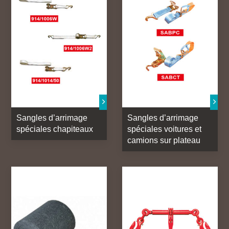
Sangles d’arrimage
Sangles d’arrimage
spéciales chapiteaux
spéciales voitures et
camions sur plateau