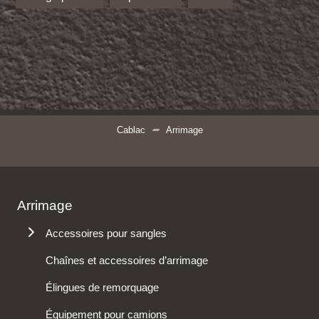
Cablac
Arrimage
Arrimage
Accessoires pour sangles
Crochets
Chaînes et accessoires d’arrimage
Divers
Élingues de remorquage
Tendeurs
Équipement pour camions