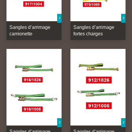
Sangles d’arrimage
Sangles d’arrimage
camionette
fortes charges
Sangles d’arrimage
Sangles d’arrimage