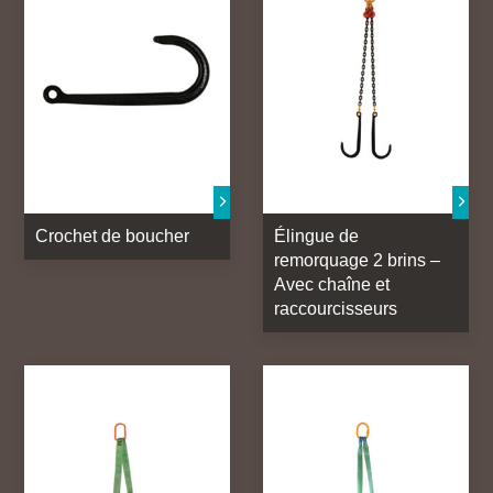
Crochet de boucher
Élingue de
remorquage 2 brins –
Avec chaîne et
raccourcisseurs