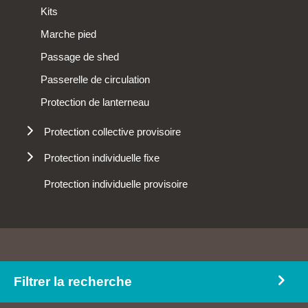
Mousquetons
Kits
Protection de la tête
Marche pied
Passage de shed
Passerelle de circulation
Protection de lanterneau
Protection collective provisoire
Protections périphériques
Protection individuelle fixe
Anneau d'ancrage
Protection individuelle provisoire
Ligne de vie aluminium sur rail
Lignes de vie
Platines d'ancrage
Potelets d'ancrage
Filtrer la recherche
Potelets de lignes de vie