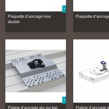
Plaquette d’ancrage inox
Plaquette d’ancrag
double
Platine d’ancrage alu sur bac
Platine d’ancrage 