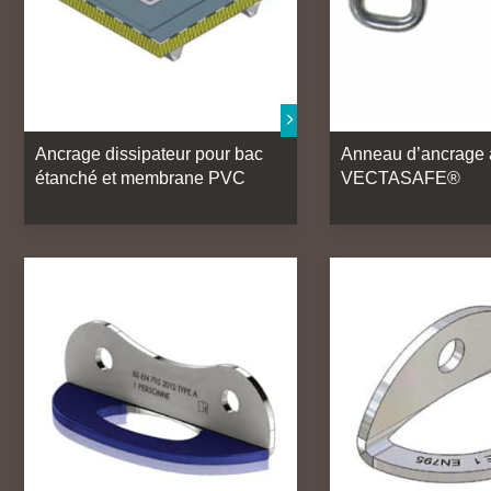
Ancrage dissipateur pour bac
Anneau d’ancrage à
étanché et membrane PVC
VECTASAFE®