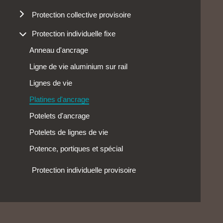
Harnais
Échelle à crinoline
Protection collective provisoire
Longes
Garde-corps
Protections périphériques
Protection individuelle fixe
Mousquetons
Kits
Anneau d'ancrage
Protection de la tête
Marche pied
Ligne de vie aluminium sur rail
Passage de shed
Lignes de vie
Passerelle de circulation
Platines d'ancrage
Protection de lanterneau
Potelets d'ancrage
Potelets de lignes de vie
Potence, portiques et spécial
Protection individuelle provisoire