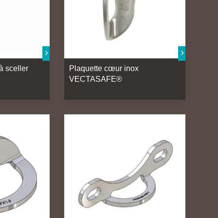
 sceller
Plaquette cœur inox
VECTASAFE®