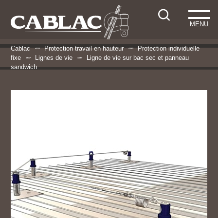
MENU
Cablac
Protection travail en hauteur
Protection individuelle
fixe
Lignes de vie
Ligne de vie sur bac sec et panneau
sandwich