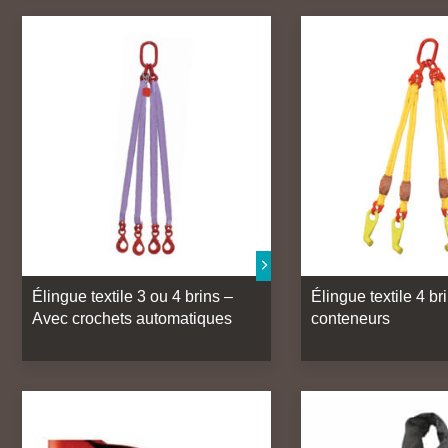
Élingue textile 3 ou 4 brins –
Élingue textile 4 br
Avec crochets automatiques
conteneurs