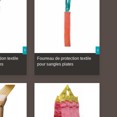
ion textile
Fourreau de protection textile
es
pour sangles plates