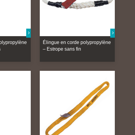
olypropylène
Élingue en corde polypropylène
s
– Estrope sans fin