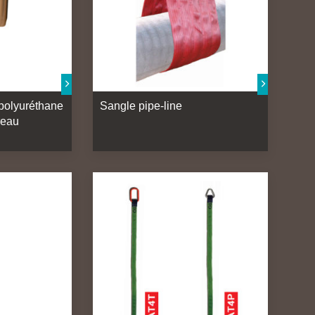
 polyuréthane
Sangle pipe-line
reau