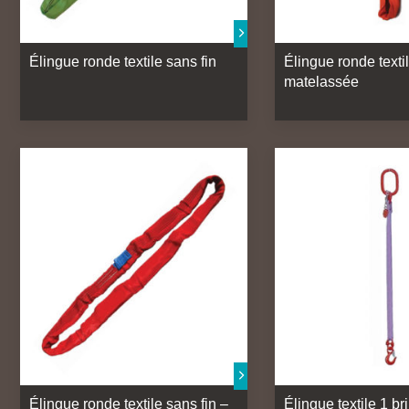
Élingue ronde textile sans fin
Élingue ronde texti
matelassée
Élingue ronde textile sans fin –
Élingue textile 1 br