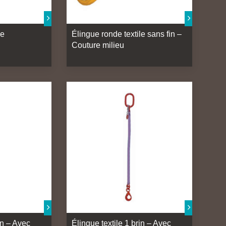
le
Élingue ronde textile sans fin –
Couture milieu
in – Avec
Élingue textile 1 brin – Avec