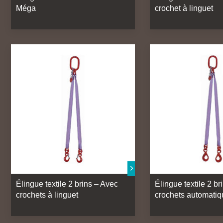
Méga
crochet à linguet
Élingue textile 2 brins – Avec
Élingue textile 2 br
crochets à linguet
crochets automati