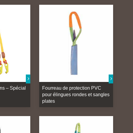
ins – Spécial
Fourreau de protection PVC
pour élingues rondes et sangles
plates