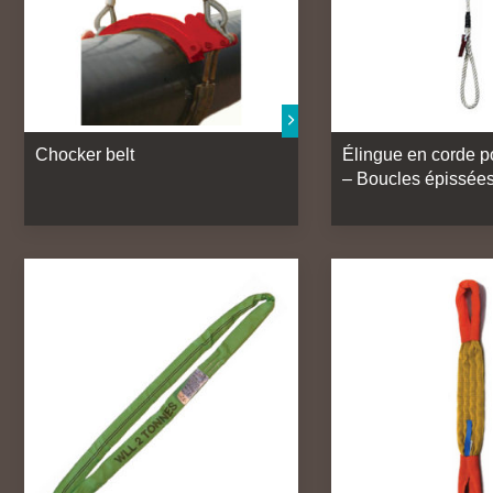
Chocker belt
Élingue en corde p
– Boucles épissée