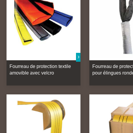
Fourreau de protection textile
Fourreau de protect
amovible avec velcro
pour élingues rond