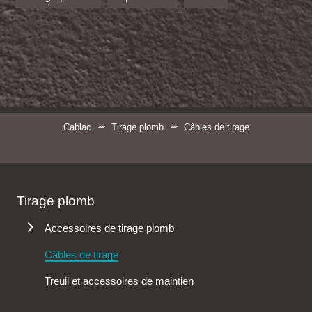
Cablac
Tirage plomb
Câbles de tirage
Tirage plomb
Accessoires de tirage plomb
Chaussettes de tirage plomb
Câbles de tirage
Couteau de tirage plomb
Treuil et accessoires de maintien
Pince tire câble