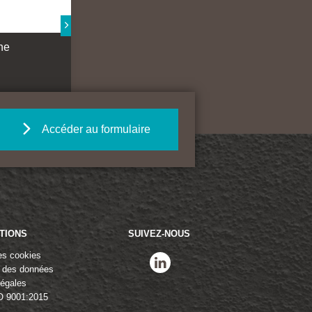
ne
Accéder au formulaire
TIONS
SUIVEZ-NOUS
es cookies
linkedin
n des données
légales
O 9001:2015