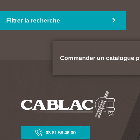
Levage poutres et poutrelles
Treuils électriques
Manutention par engin
Treuils hydrauliques
Filtrer la recherche
Treuils manuels
Commander un catalogue p
03 81 58 46 00