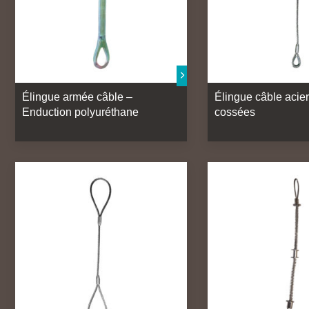
Élingue armée câble –
Élingue câble acie
Enduction polyuréthane
cossées