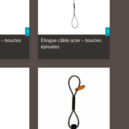
r – boucles
Élingue câble acier – boucles
épissées