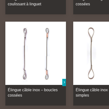
coulissant à linguet
cossées
Élingue câble inox – boucles
Élingue câble inox
cossées
simples