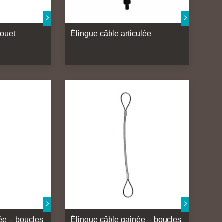
fouet
Élingue câble articulée
ée – boucles
Élingue câble gainée – boucles