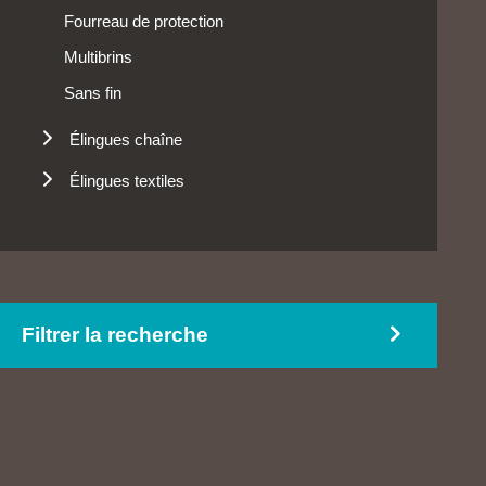
Fourreau de protection
Multibrins
Sans fin
Élingues chaîne
Chaînes à rouleaux
Élingues textiles
Multibrins
Cordages
Un brin
Élingue ronde
Multibrins
Protections
Filtrer la recherche
Sangle plate
Sangles spéciales