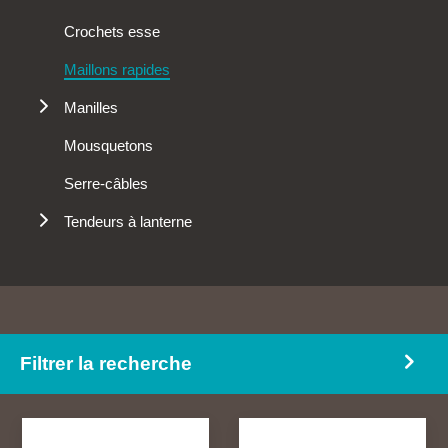
Crochets
Crochets esse
Émérillons
Maillons rapides
Identification
Manilles
Kit linguet
Grand passage
Mailles de tête
Mousquetons
Haute résistance
Raccourcisseurs
Serre-câbles
Spéciales
Tendeurs à lanterne
Haute résistance dédiés au levage
Tendeurs d'arrimage
Filtrer la recherche