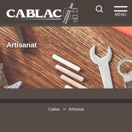
MENU
Artisanat
Cablac
Artisanat