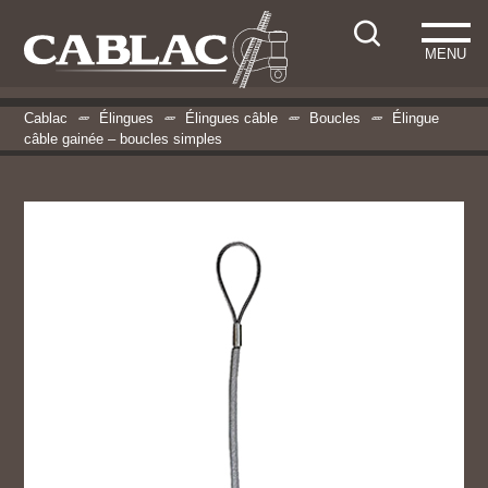
MENU
Cablac
Élingues
Élingues câble
Boucles
Élingue
câble gainée – boucles simples