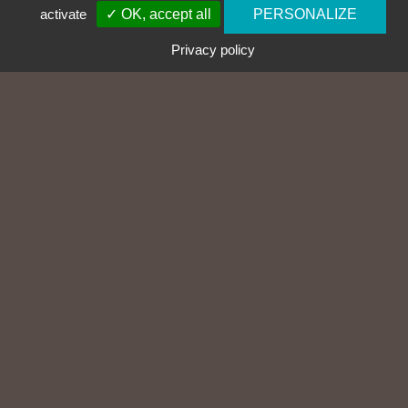
activate
✓ OK, accept all
PERSONALIZE
Privacy policy
03 81 58 46 00
CABLAC SASU
14 zone artisanale
25320 GRANDFONTAINE
INFORMATIONS
Gestion des cookies
Protection des données
Mentions légales
Norme ISO 9001:2015