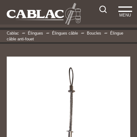
MENU
Cablac
Élingues
Élingues câble
Boucles
Élingue
câble anti-fouet