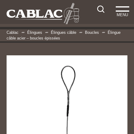
MENU
Cablac
Élingues
Élingues câble
Boucles
Élingue
câble acier – boucles épissées