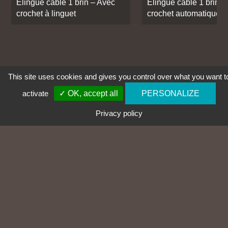
Élingue câble 1 brin – Avec
Élingue câble 1 brin –
crochet à linguet
crochet automatique
This site uses cookies and gives you control over what you want t
activate
✓ OK, accept all
PERSONALIZE
Commander un catalogue papier
Privacy policy
Accéder au formulaire