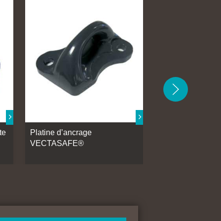
te
Platine d’ancrage
Platine d’ancrage
VECTASAFE®
acier VECTASA