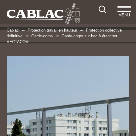
MENU
Cablac
Protection travail en hauteur
Protection collective
définitive
Garde-corps
Garde-corps sur bac à étancher
VECTACO®