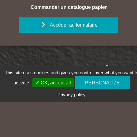
Commander un catalogue papier
Accéder au formulaire
This site uses cookies and gives you control over what you want t
activate
✓ OK, accept all
PERSONALIZE
Privacy policy
03 81 58 46 00
CABLAC SASU
14 zone artisanale
25320 GRANDFONTAINE