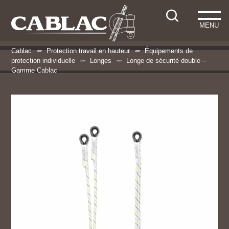
MENU
Cablac
Protection travail en hauteur
Équipements de
protection individuelle
Longes
Longe de sécurité double –
Gamme Cablac