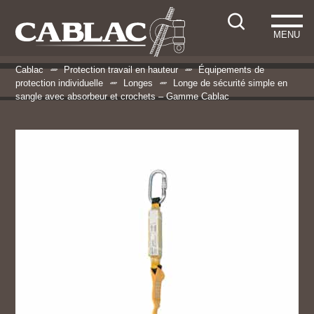
MENU
Cablac
Protection travail en hauteur
Équipements de
protection individuelle
Longes
Longe de sécurité simple en
sangle avec absorbeur et crochets – Gamme Cablac