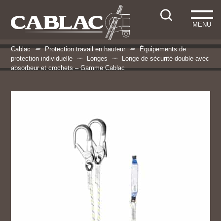
MENU
Cablac
Protection travail en hauteur
Équipements de
protection individuelle
Longes
Longe de sécurité double avec
absorbeur et crochets – Gamme Cablac