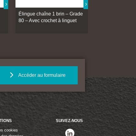
Élingue chaîne 1 brin – Grade
Élingue chaîne 1
80 – Avec crochet à linguet
80 – Avec croche
Accéder au formulaire
TIONS
SUIVEZ-NOUS
es cookies
linkedin