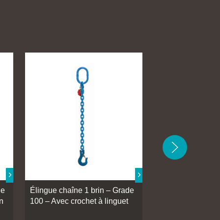
de
Élingue chaîne 1 brin – Grade
Élingue chaîne 1
n
100 – Avec crochet à linguet
100 – Avec croch
automatique