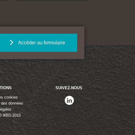
Accéder au formulaire
TIONS
SUIVEZ-NOUS
es cookies
linkedin
n des données
légales
O 9001:2015