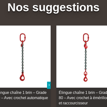
Nos suggestions
ingue chaîne 1 brin – Grade
Élingue chaîne 1 brin – Gra
 – Avec crochet automatique
80 – Avec crochet à émérillo
et raccourcisseur