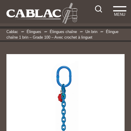
MENU
Cablac
Élingues
Élingues chaîne
Un brin
Élingue
chaîne 1 brin – Grade 100 – Avec crochet à linguet