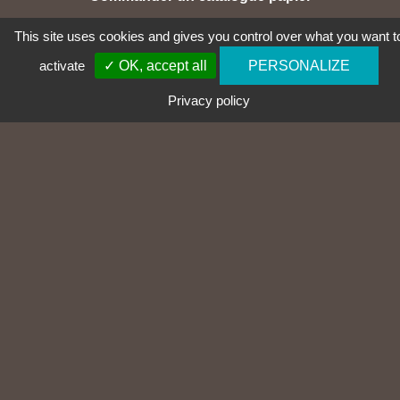
This site uses cookies and gives you control over what you want t
Accéder au formulaire
activate
✓ OK, accept all
PERSONALIZE
Privacy policy
03 81 58 46 00
CABLAC SASU
14 zone artisanale
25320 GRANDFONTAINE