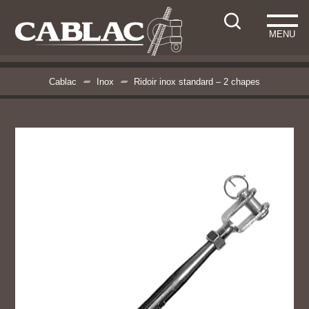
MENU
Cablac
Inox
Ridoir inox standard – 2 chapes