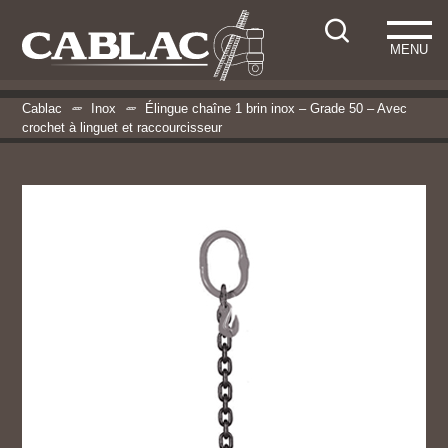
MENU
Cablac
Inox
Élingue chaîne 1 brin inox – Grade 50 – Avec
crochet à linguet et raccourcisseur