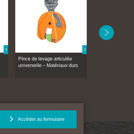
Pince de levage articulée
Pince de levage 
universelle – Matériaux durs
pour tôles
Accéder au formulaire