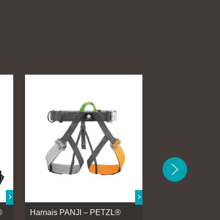
®
Harnais PANJI – PETZL®
Harnais DRAGO