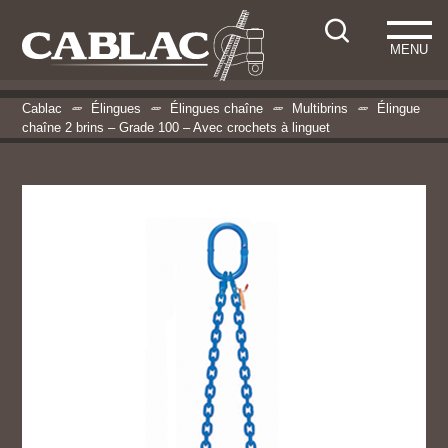
MENU
Cablac
Élingues
Élingues chaîne
Multibrins
Élingue
chaîne 2 brins – Grade 100 – Avec crochets à linguet